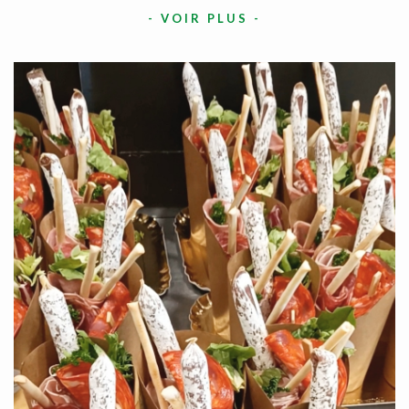
-
VOIR PLUS
-