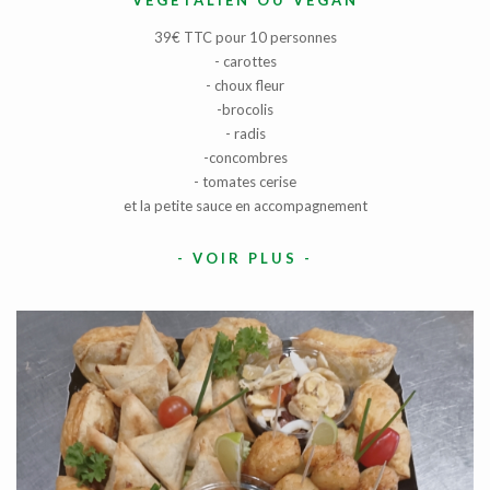
VÉGÉTALIEN OU VÉGAN
39€ TTC pour 10 personnes
- carottes
- choux fleur
-brocolis
- radis
-concombres
- tomates cerise
et la petite sauce en accompagnement
-
VOIR PLUS
-