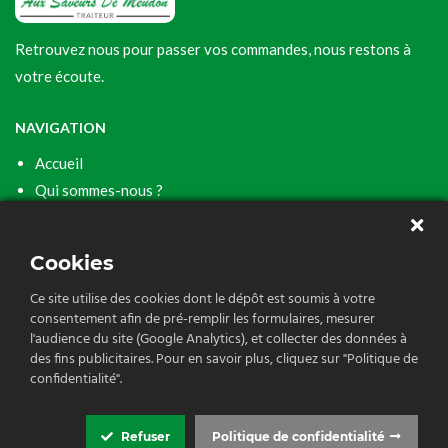
Retrouvez nous pour passer vos commandes, nous restons à
votre écoute.
NAVIGATION
Accueil
Qui sommes-nous ?
Nos services
Contact
Cookies
CONTACT
Ce site utilise des cookies dont le dépôt est soumis à votre
consentement afin de pré-remplir les formulaires, mesurer
06 80 13 37 93
l'audience du site (Google Analytics), et collecter des données à
osaveursdemeudon92@gmail.com
des fins publicitaires. Pour en savoir plus, cliquez sur "Politique de
confidentialité".
Refuser
Politique de confidentialité
© 2026 OSAVEURSDEMEUDON.