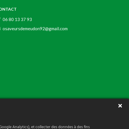
ONTACT
06 80 13 37 93
osaveursdemeudon92@gmail.com
Google Analytics), et collecter des données à des fins