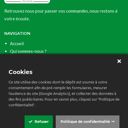
Retrouvez nous pour passer vos commandes, nous restons à
votre écoute.
NAVIGATION
Accueil
Qui sommes-nous ?
Nos services
Contact
Cookies
CONTACT
Ce site utilise des cookies dont le dépôt est soumis à votre
consentement afin de pré-remplir les formulaires, mesurer
06 80 13 37 93
l'audience du site (Google Analytics), et collecter des données à
osaveursdemeudon92@gmail.com
des fins publicitaires. Pour en savoir plus, cliquez sur "Politique de
confidentialité".
Refuser
Politique de confidentialité
© 2026 OSAVEURSDEMEUDON.
Cookie